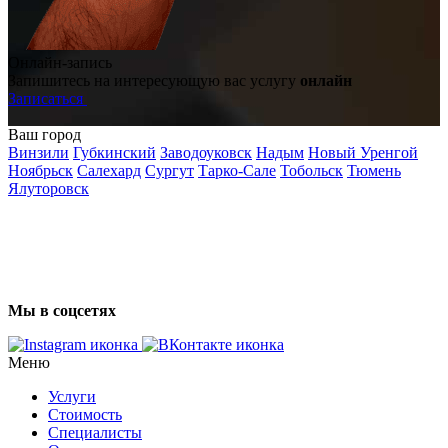
Онлайн-запись
Запишитесь на интересующую вас услугу
онлайн
Записаться
Ваш город
Винзили
Губкинский
Заводоуковск
Надым
Новый Уренгой
Ноябрьск
Салехард
Сургут
Тарко-Сале
Тобольск
Тюмень
Ялуторовск
Мы в соцсетях
Меню
Услуги
Стоимость
Специалисты