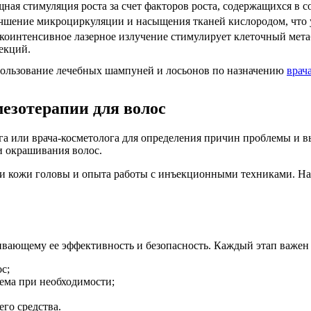
ная стимуляция роста за счет факторов роста, содержащихся в 
чшение микроциркуляции и насыщения тканей кислородом, что 
коинтенсивное лазерное излучение стимулирует клеточный мета
екций.
ользование лечебных шампуней и лосьонов по назначению
врач
мезотерапии для волос
а или врача-косметолога для определения причин проблемы и выб
 и окрашивания волос.
ии кожи головы и опыта работы с инъекционными техниками. На
вающему ее эффективность и безопасность. Каждый этап важен д
с;
ема при необходимости;
го средства.