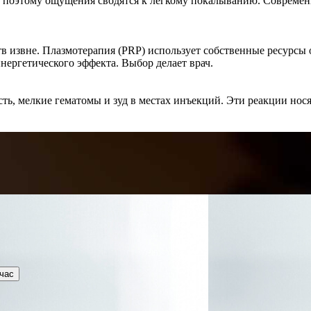
 поэтому ощущения сводятся к легкому покалыванию. Современн
в извне. Плазмотерапия (PRP) использует собственные ресурсы 
инергетического эффекта. Выбор делает врач.
сть, мелкие гематомы и зуд в местах инъекций. Эти реакции но
час