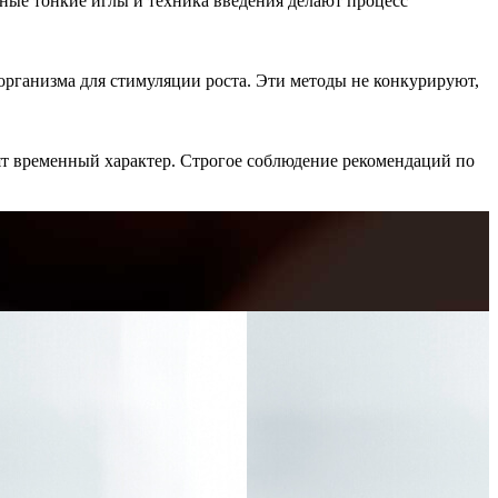
ые тонкие иглы и техника введения делают процесс
организма для стимуляции роста. Эти методы не конкурируют,
сят временный характер. Строгое соблюдение рекомендаций по