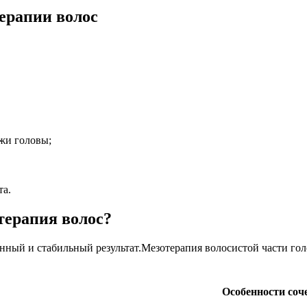
ерапии волос
жи головы;
та.
терапия волос?
енный и стабильный результат.Мезотерапия волосистой части г
Особенности соч