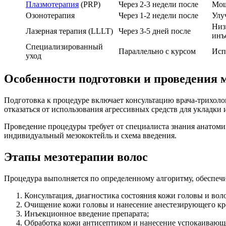
Плазмотерапия
(PRP)
Через 2-3 недели после
Мощ
Озонотерапия
Через 1-2 недели после
Улу
Низ
Лазерная терапия (LLLT)
Через 3-5 дней после
инъ
Специализированный
Параллельно с курсом
Исп
уход
Особенности подготовки и проведения 
Подготовка к процедуре включает консультацию врача-трихолог
отказаться от использования агрессивных средств для укладки
Проведение процедуры требует от специалиста знания анатом
индивидуальный мезококтейль и схема введения.
Этапы мезотерапии волос
Процедура выполняется по определенному алгоритму, обеспечи
Консультация, диагностика состояния кожи головы и воло
Очищение кожи головы и нанесение анестезирующего кр
Инъекционное введение препарата;
Обработка кожи антисептиком и нанесение успокаивающе