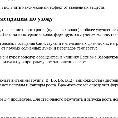
и получить максимальный эффект от введенных веществ.
омендации по уходу
 появление нового роста (пушковых волос) и общее улучшение и
ат.Цены на мезотерапию волос формируются с учетом количества 
я головы, посещения бани, сауны и интенсивных физических наг
от прямых солнечных лучей и перепадов температур.
еанс и курс процедур обращайтесь в клинику Есфирь в Заводоук
дивидуальную программу восстановления волос.
лючает витамины группы B (B5, B6, B12), аминокислоты (цистеи
ляют пептиды и факторы роста. Врач-косметолог определяет фор
3-4 процедуры. Для стабильного результата и запуска роста но