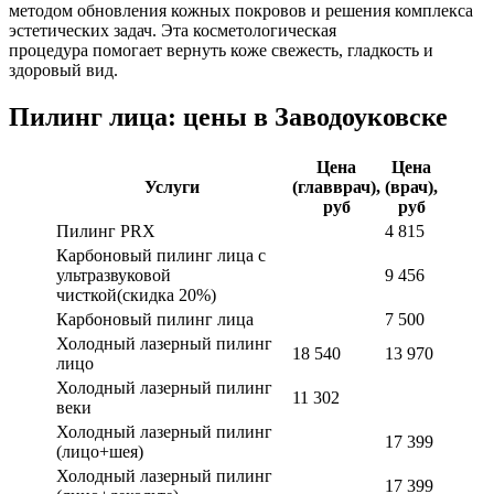
методом обновления кожных покровов и решения комплекса
эстетических задач. Эта косметологическая
процедура помогает вернуть коже свежесть, гладкость и
здоровый вид.
Пилинг лица: цены в Заводоуковске
Цена
Цена
Услуги
(главврач),
(врач),
руб
руб
Пилинг PRX
4 815
Карбоновый пилинг лица с
ультразвуковой
9 456
чисткой(скидка 20%)
Карбоновый пилинг лица
7 500
Холодный лазерный пилинг
18 540
13 970
лицо
Холодный лазерный пилинг
11 302
веки
Холодный лазерный пилинг
17 399
(лицо+шея)
Холодный лазерный пилинг
17 399