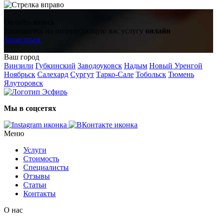
Онлайн-запись
Запишитесь на интересующую вас услугу
онлайн
Записаться
Ваш город
Винзили
Губкинский
Заводоуковск
Надым
Новый Уренгой
Ноябрьск
Салехард
Сургут
Тарко-Сале
Тобольск
Тюмень
Ялуторовск
Мы в соцсетях
Меню
Услуги
Стоимость
Специалисты
Отзывы
Статьи
Контакты
О нас