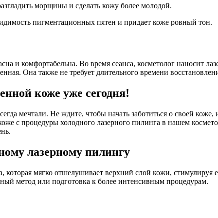
згладить морщины и сделать кожу более молодой.
идимость пигментационных пятен и придает коже ровный тон.
сна и комфортабельна. Во время сеанса, косметолог наносит ла
ненная. Она также не требует длительного времени восстановлени
енной коже уже сегодня!
гда мечтали. Не ждите, чтобы начать заботиться о своей коже, 
оже с процедуры холодного лазерного пилинга в нашем косметол
нь.
ному лазерному пилингу
, которая мягко отшелушивает верхний слой кожи, стимулируя е
льный метод или подготовка к более интенсивным процедурам.