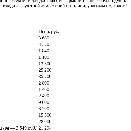
личные техники для достижения гармонии вашего тела и души.
 Насладитесь уютной атмосферой и индивидуальным подходом!
Цена, руб.
3 680
4 370
1 840
1 100
13 300
25 200
35 700
2 800
1 400
2 400
9 600
3 200
15 500
28 000
дура — 3 549 руб.)
21 294