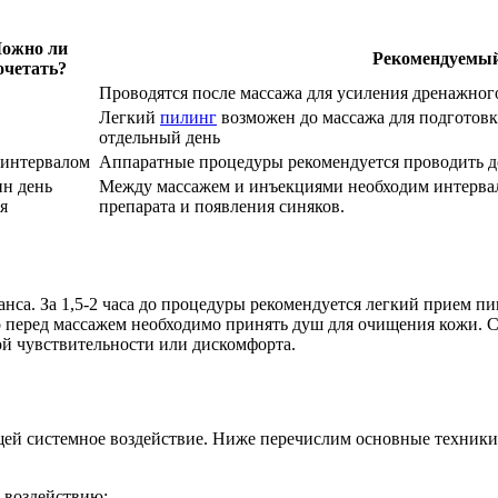
ожно ли
Рекомендуемый
очетать?
Проводятся после массажа для усиления дренажног
Легкий
пилинг
возможен до массажа для подготов
отдельный день
 интервалом
Аппаратные процедуры рекомендуется проводить до
ин день
Между массажем и инъекциями необходим интервал
я
препарата и появления синяков.
нса. За 1,5-2 часа до процедуры рекомендуется легкий прием п
о перед массажем необходимо принять душ для очищения кожи. 
ой чувствительности или дискомфорта.
ей системное воздействие. Ниже перечислим основные техники
 воздействию;