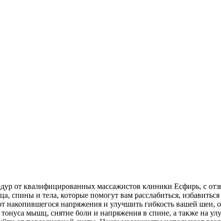
цедур от квалифицированных массажистов клиники Есфирь, с от
а, спины и тела, которые помогут вам расслабиться, избавиться
 от накопившегося напряжения и улучшить гибкость вашей шеи
тонуса мышц, снятие боли и напряжения в спине, а также на ул