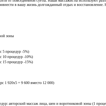
 уйти от повседневной суеты. Наши массажисты используют раз
ривнести в вашу жизнь долгожданный отдых и восстановление.
вой зоны
с 5 процедур -5%)
с 10 процедур -10%)
с 15 процедур -15%)
с 1 920х5 = 9 600 вместо 12 000)
дур: авторский массаж лица, шеи и воротниковой зоны (1 проце