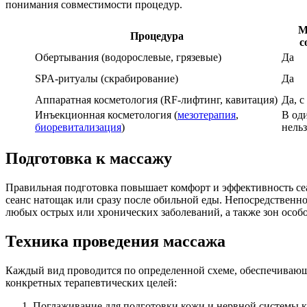
понимания совместимости процедур.
М
Процедура
с
Обертывания (водорослевые, грязевые)
Да
SPA-ритуалы (скрабирование)
Да
Аппаратная косметология (RF-лифтинг, кавитация)
Да, с
Инъекционная косметология (
мезотерапия
,
В од
биоревитализация
)
нельз
Подготовка к массажу
Правильная подготовка повышает комфорт и эффективность сеа
сеанс натощак или сразу после обильной еды. Непосредственн
любых острых или хронических заболеваний, а также зон особ
Техника проведения массажа
Каждый вид проводится по определенной схеме, обеспечивающ
конкретных терапевтических целей:
Поглаживание для подготовки кожи и нервной системы к