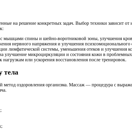
нные на решение конкретных задач. Выбор техники зависит от 
к:
 с мышцами спины и шейно-воротниковой зоны, улучшения кров
жения нервного напряжения и улучшения психоэмоционального 
ции лимфатической системы, уменьшения отеков и улучшения ко
на улучшение микроциркуляции и состояния кожи в проблемных 
 нагрузкам или ускорения восстановления после тренировок.
у тела
ый метод оздоровления организма. Массаж — процедура с выраже
ча.
;
к;