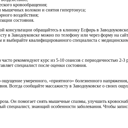
еского кровообращения;
и мышечных волокон и снятия гипертонуса;
рного воздействия;
зации состояния.
ой консультации обращайтесь в клинику Есфирь в Заводоуковс
сту в Заводоуковске можно по телефону или через форму на сай
чом и выбирайте квалифицированного специалиста с медицинским
 часто рекомендуют курс из 5-10 сеансов с периодичностью 2-3
авляет специалист после оценки состояния.
ощущение умеренного, «приятного» болезненного напряжения, к
вия. Всегда сообщайте массажисту в Заводоуковске о своих ощу
дроза. Он помогает снять мышечные спазмы, улучшить кровосна
 специалист, знающий особенности заболевания. Чтобы записат