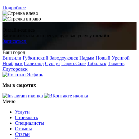
Подробнее
Онлайн-запись
Запишитесь на интересующую вас услугу
онлайн
Записаться
Ваш город
Винзили
Губкинский
Заводоуковск
Надым
Новый Уренгой
Ноябрьск
Салехард
Сургут
Тарко-Сале
Тобольск
Тюмень
Ялуторовск
Мы в соцсетях
Меню
Услуги
Стоимость
Специалисты
Отзывы
Статьи