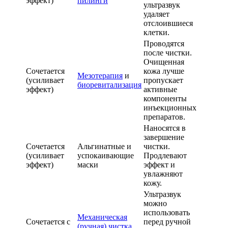
эффект)
пилинги
ультразвук
удаляет
отслоившиеся
клетки.
Проводятся
после чистки.
Очищенная
Сочетается
кожа лучше
Мезотерапия
и
(усиливает
пропускает
биоревитализация
эффект)
активные
компоненты
инъекционных
препаратов.
Наносятся в
завершение
Сочетается
Альгинатные и
чистки.
(усиливает
успокаивающие
Продлевают
эффект)
маски
эффект и
увлажняют
кожу.
Ультразвук
можно
использовать
Механическая
Сочетается с
перед ручной
(ручная) чистка