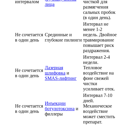
интервалом
чисткой для
лица
размягчения
сальных пробок
(в один день).
Интервал не
менее 1-2
Не сочетается
Срединные и
недель. Двойное
в один день
глубокие пилинги
травмирование
повышает риск
раздражения.
Интервал 2-4
недели.
Лазерная
Тепловое
Не сочетается
шлифовка
и
воздействие на
в один день
SMAS-лифтинг
фоне свежей
чистки
усиливает отек.
Интервал 7-10
дней.
Инъекции
Не сочетается
Механическое
ботулотоксина
и
в один день
воздействие
филлеры
может сместить
препарат.