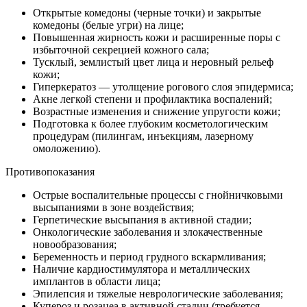
Открытые комедоны (черные точки) и закрытые
комедоны (белые угри) на лице;
Повышенная жирность кожи и расширенные поры с
избыточной секрецией кожного сала;
Тусклый, землистый цвет лица и неровный рельеф
кожи;
Гиперкератоз — утолщение рогового слоя эпидермиса;
Акне легкой степени и профилактика воспалений;
Возрастные изменения и снижение упругости кожи;
Подготовка к более глубоким косметологическим
процедурам (пилингам, инъекциям, лазерному
омоложению).
Противопоказания
Острые воспалительные процессы с гнойничковыми
высыпаниями в зоне воздействия;
Герпетические высыпания в активной стадии;
Онкологические заболевания и злокачественные
новообразования;
Беременность и период грудного вскармливания;
Наличие кардиостимулятора и металлических
имплантов в области лица;
Эпилепсия и тяжелые неврологические заболевания;
Купероз и розацеа в активной стадии (требуется