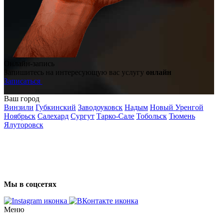
Онлайн-запись
Запишитесь на интересующую вас услугу
онлайн
Записаться
Ваш город
Винзили
Губкинский
Заводоуковск
Надым
Новый Уренгой
Ноябрьск
Салехард
Сургут
Тарко-Сале
Тобольск
Тюмень
Ялуторовск
Мы в соцсетях
Меню