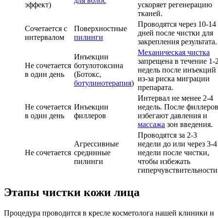
для волос
эффект)
ускоряет регенерацию
тканей.
Проводятся через 10-14
Сочетается с
Поверхностные
дней после чистки для
интервалом
пилинги
закрепления результата.
Механическая чистка
Инъекции
запрещена в течение 1-
Не сочетается
ботулотоксина
недель после инъекций
в один день
(Ботокс,
из-за риска миграции
ботулинотерапия
)
препарата.
Интервал не менее 2-4
Не сочетается
Инъекции
недель. После филлеро
в один день
филлеров
избегают давления и
массажа
зон введения.
Проводятся за 2-3
Агрессивные
недели до или через 3-4
Не сочетается
срединные
недели после чистки,
пилинги
чтобы избежать
гиперчувствительности
Этапы чистки кожи лица
Процедура проводится в кресле косметолога нашей клиники и