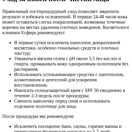
Правильный постпроцедурный уход позволяет закрепить
результат и избежать осложнений. В первые 24-48 часов кожа
может оставаться слегка покрасневшей, возможны точечные
корочки на местах удаления плотных комедонов. Косметологи
клиники Есфирь рекомендуют:
В первые сутки исключить нанесение декоративной
косметики, особенно тональных средств и плотных
текстур;
Умываться мягким гелем с pH около 5,5 без кислот и
спирта, промакивать кожу одноразовым полотенцем без
растирания;
Использовать успокаивающие средства с пантенолом,
аллантоином и центеллой для ускорения
восстановления;
Наносить солнцезащитный крем с SPF 50 ежедневно в
течение 2-3 недель после процедуры;
Сменить наволочку перед сном и использовать
отдельное полотенце для лица.
После процедуры мы рекомендуем:
Исключить посещение бани, сауны, горячие ванны и
интенсивные физические нагрузки на 5-7 дней;