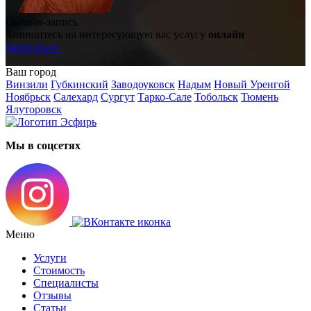
Онлайн-запись
Запишитесь на интересующую вас услугу
онлайн
Записаться
Ваш город
Винзили
Губкинский
Заводоуковск
Надым
Новый Уренгой
Ноябрьск
Салехард
Сургут
Тарко-Сале
Тобольск
Тюмень
Ялуторовск
Мы в соцсетях
Меню
Услуги
Стоимость
Специалисты
Отзывы
Статьи