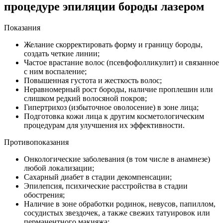
процедуре эпиляции бороды лазером
Показания
Желание скорректировать форму и границу бороды,
создать четкие линии;
Частое врастание волос (псевфофолликулит) и связанное
с ним воспаление;
Повышенная густота и жесткость волос;
Неравномерный рост бороды, наличие проплешин или
слишком редкий волосяной покров;
Гипертрихоз (избыточное оволосение) в зоне лица;
Подготовка кожи лица к другим косметологическим
процедурам для улучшения их эффективности.
Противопоказания
Онкологические заболевания (в том числе в анамнезе)
любой локализации;
Сахарный диабет в стадии декомпенсации;
Эпилепсия, психические расстройства в стадии
обострения;
Наличие в зоне обработки родинок, невусов, папиллом,
сосудистых звездочек, а также свежих татуировок или
перманентного макияжа;